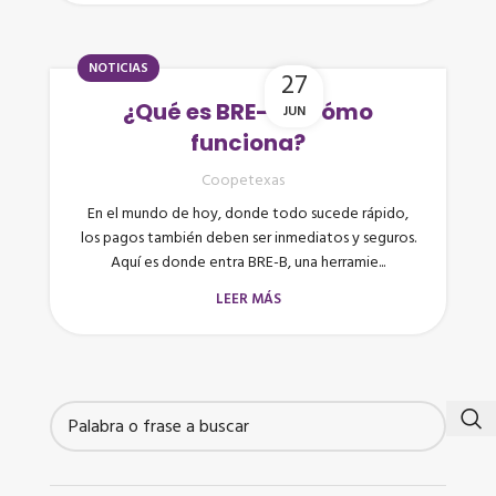
NOTICIAS
27
¿Qué es BRE-B y cómo
JUN
funciona?
Coopetexas
En el mundo de hoy, donde todo sucede rápido,
los pagos también deben ser inmediatos y seguros.
Aquí es donde entra BRE-B, una herramie...
LEER MÁS