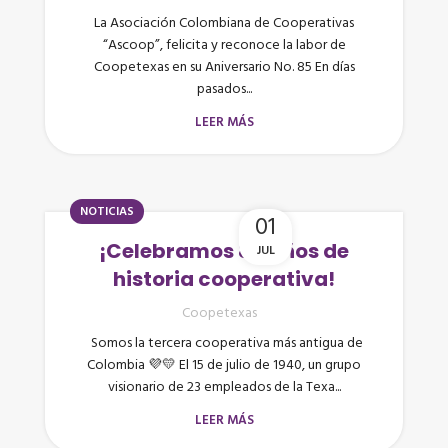
La Asociación Colombiana de Cooperativas
“Ascoop”, felicita y reconoce la labor de
Coopetexas en su Aniversario No. 85 En días
pasados...
LEER MÁS
NOTICIAS
01
¡Celebramos 85 años de
JUL
historia cooperativa!
Coopetexas
Somos la tercera cooperativa más antigua de
Colombia 💜💛 El 15 de julio de 1940, un grupo
visionario de 23 empleados de la Texa...
LEER MÁS