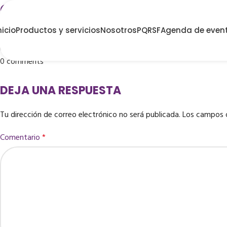
OPTICA COLOMBIANA
nicio
Productos y servicios
Nosotros
PQRSF
Agenda de even
Publicado por
Coopetexas
On junio 4, 2025
0
comments
DEJA UNA RESPUESTA
Tu dirección de correo electrónico no será publicada.
Los campos 
Comentario
*