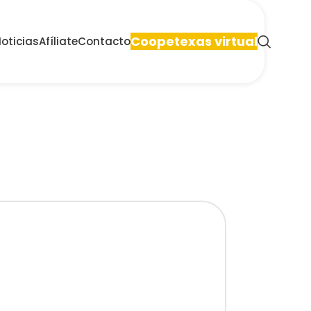
Coopetexas virtual
oticias
Afíliate
Contacto