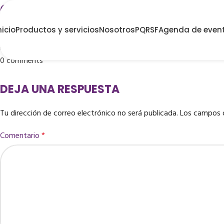
OPTICENTRO FUSAGASUGA
nicio
Productos y servicios
Nosotros
PQRSF
Agenda de even
Publicado por
Coopetexas
On junio 4, 2025
0
comments
DEJA UNA RESPUESTA
Tu dirección de correo electrónico no será publicada.
Los campos 
Comentario
*