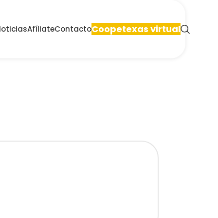
Coopetexas virtual
oticias
Afíliate
Contacto